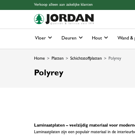
Skip to main content
Skip to page header
Skip to page footer
Skip to page m
Verkoop alleen aan zakelijke klanten
Vloer
Deuren
Hout
Wand & 
Home
Platten
Schichtstoffplatten
Polyrey
Polyrey
Laminaatplaten – veelzijdig materiaal voor modern
Laminaatplaten zijn een populair materiaal in de interi