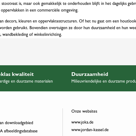
stootvast is, maar ook gemakkelijk te onderhouden blijft in het dagelijks gebru
te oppervlakken in een commerciële omgeving.
aan decors, kleuren en oppervlaktestructuren. Of het nu gaat om een houtlook
 worden gebruikt. Bovendien overtuigen ze door hun duurzaamheid en hun weer
 wandbekleding of winkelinrichting.
klas kwaliteit
Duurzaamheid
rdige en duurzame materialen
Milieuvriendelijke en duurzame prod
Onze websites
www.joka.de
an downloadgebied
www.jordan-kassel.de
 afbeeldingsdatabase