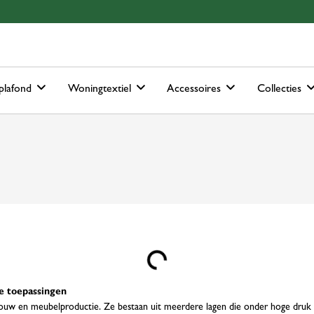
ain-menu
Skip to search
plafond
Woningtextiel
Accessoires
Collecties
Loading...
e toepassingen
eurbouw en meubelproductie. Ze bestaan uit meerdere lagen die onder hoge dr