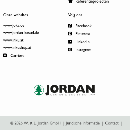
Referentieprojecten
Onze websites
Volg ons
www.joka.de
Facebook
www.jordan-kassel.de
Pinterest
www.inku.at
LinkedIn
www.inkushop.at
Instagram
Carrière
© 2026 W. & L. Jordan GmbH
|
Juridische informatie
|
Contact
|