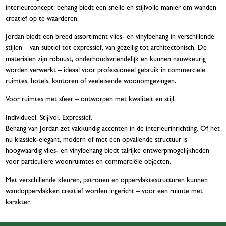
interieurconcept: behang biedt een snelle en stijlvolle manier om wanden
creatief op te waarderen.
Jordan biedt een breed assortiment vlies- en vinylbehang in verschillende
stijlen – van subtiel tot expressief, van gezellig tot architectonisch. De
materialen zijn robuust, onderhoudsvriendelijk en kunnen nauwkeurig
worden verwerkt – ideaal voor professioneel gebruik in commerciële
ruimtes, hotels, kantoren of veeleisende woonomgevingen.
Voor ruimtes met sfeer – ontworpen met kwaliteit en stijl.
Individueel. Stijlvol. Expressief.
Behang van Jordan zet vakkundig accenten in de interieurinrichting. Of het
nu klassiek-elegant, modern of met een opvallende structuur is –
hoogwaardig vlies- en vinylbehang biedt talrijke ontwerpmogelijkheden
voor particuliere woonruimtes en commerciële objecten.
Met verschillende kleuren, patronen en oppervlaktestructuren kunnen
wandoppervlakken creatief worden ingericht – voor een ruimte met
karakter.