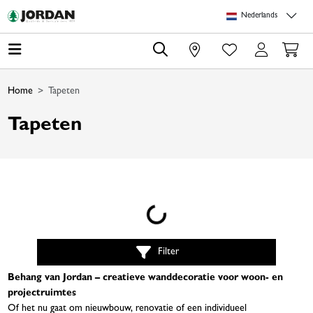
Skip to main content
Skip to page header
Skip to page footer
Skip to page m
Nederlands
0
Home
Tapeten
Tapeten
Loading...
Filter
Behang van Jordan – creatieve wanddecoratie voor woon- en
projectruimtes
Of het nu gaat om nieuwbouw, renovatie of een individueel