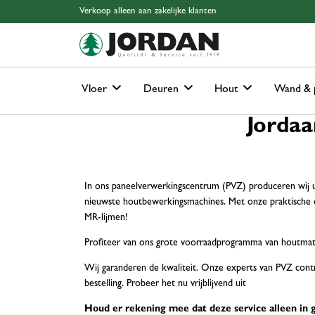
Skip to main content
Skip to page header
Skip to page footer
Skip to page m
Verkoop alleen aan zakelijke klanten
Vloer
Deuren
Hout
Wand & 
Jorda
In ons paneelverwerkingscentrum (PVZ) produceren wij ui
nieuwste houtbewerkingsmachines. Met onze praktische co
MR-lijmen!
Profiteer van ons grote voorraadprogramma van houtmater
Wij garanderen de kwaliteit. Onze experts van PVZ contro
bestelling. Probeer het nu vrijblijvend uit
Houd er rekening mee dat deze service alleen in 