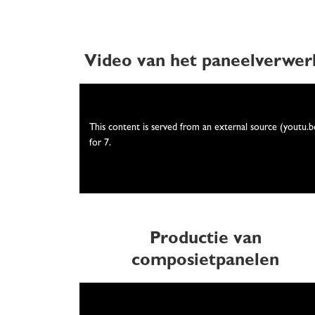
Video van het paneelverwer
We need your consent
This content is served from an external source (youtu.b
for 7.
Productie van
composietpanelen
We need your consent