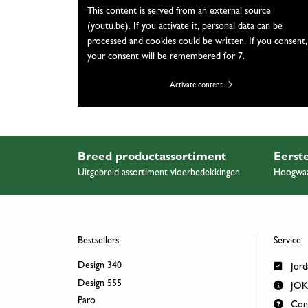
This content is served from an external source
(youtu.be). If you activate it, personal data can be
processed and cookies could be written. If you consent,
your consent will be remembered for 7.
Activate content
Breed productassortiment
Eerste
Uitgebreid assortiment vloerbedekkingen
Hoogwaa
Bestsellers
Service
Design 340
Jord
Design 555
JOKA
Paro
Cont