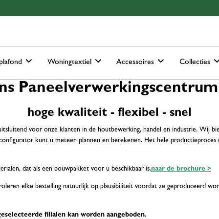
ain-menu
Skip to search
plafond
Woningtextiel
Accessoires
Collecties
ans Paneelverwerkingscentrum
hoge kwaliteit - flexibel - snel
tsluitend voor onze klanten in de houtbewerking, handel en industrie. Wij b
nfigurator kunt u meteen plannen en berekenen. Het hele productieproces en 
ialen, dat als een bouwpakket voor u beschikbaar is.
naar de brochure >
leren elke bestelling natuurlijk op plausibiliteit voordat ze geproduceerd w
geselecteerde filialen kan worden aangeboden.