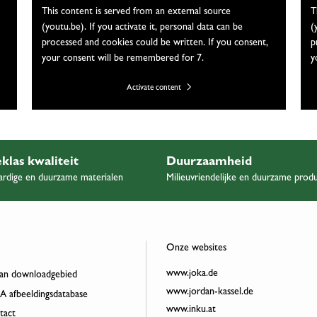
This content is served from an external source
T
(youtu.be). If you activate it, personal data can be
(
processed and cookies could be written. If you consent,
p
your consent will be remembered for 7.
y
Activate content
klas kwaliteit
Duurzaamheid
rdige en duurzame materialen
Milieuvriendelijke en duurzame prod
Onze websites
www.joka.de
an downloadgebied
www.jordan-kassel.de
 afbeeldingsdatabase
www.inku.at
act