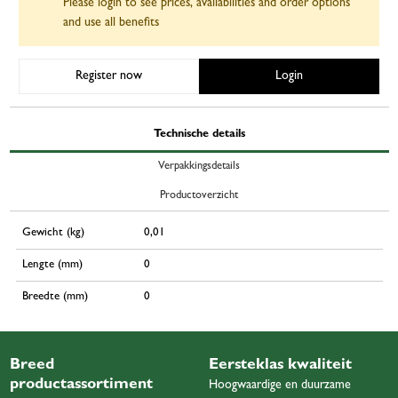
Please login to see prices, availabilities and order options
and use all benefits
Register now
Login
Technische details
Verpakkingsdetails
Productoverzicht
Gewicht (kg)
0,01
Lengte (mm)
0
Breedte (mm)
0
Breed
Eersteklas kwaliteit
productassortiment
Hoogwaardige en duurzame