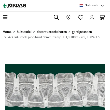
Skip to main content
Skip to page header
Skip to page footer
Skip to page m
Nederlands
0
Home
huistextiel
decoratietoebehoren
gordijnbanden
422144 smok plooiband 50mm transp. 1:3,0 100m / rol, 100%PES