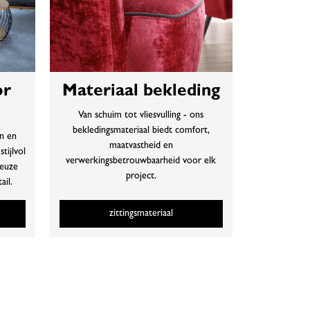
or
Materiaal bekleding
Van schuim tot vliesvulling - ons
bekledingsmateriaal biedt comfort,
en en
maatvastheid en
tijlvol
verwerkingsbetrouwbaarheid voor elk
ieuze
project.
ail.
zittingsmateriaal