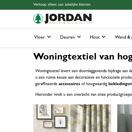
Skip to main content
Skip to page header
Skip to page footer
Skip to page m
Verkoop alleen aan zakelijke klanten
Vloer
Deuren
Hout
Wand & 
Woningtextiel van hoge
Woningtextiel levert een doorslaggevende bijdrage aan de
u een ruime keuze aan decoratieve en functionele produc
geraffineerde
accessoires
of hoogwaardig
bekledingsm
Hieronder vindt u een overzicht van onze productgroepen