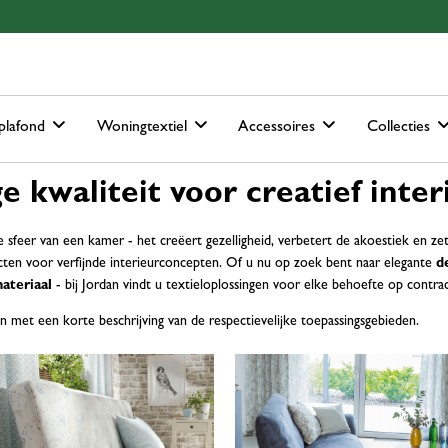
ain-menu
Skip to search
plafond
Woningtextiel
Accessoires
Collecties
 kwaliteit voor creatief inter
 sfeer van een kamer - het creëert gezelligheid, verbetert de akoestiek en z
ten voor verfijnde interieurconcepten. Of u nu op zoek bent naar elegante
d
ateriaal
- bij Jordan vindt u textieloplossingen voor elke behoefte op contr
 met een korte beschrijving van de respectievelijke toepassingsgebieden.