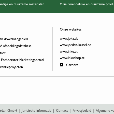
rdige en duurzame materialen
Milieuvriendelijke en duurzame prod
Onze websites
www.joka.de
an downloadgebied
www.jordan-kassel.de
 afbeeldingsdatabase
www.inku.at
act
www.inkushop.at
 Fachberater Marketingportaal
Carrière
rentieprojecten
Jordan GmbH
|
Juridische informatie
|
Contact
|
Privacybeleid
|
Algemene v