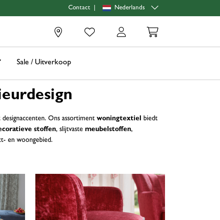
|
Nederlands
Contact
0
Sale / Uitverkoop
ieurdesign
et designaccenten. Ons assortiment
woningtextiel
biedt
ecoratieve stoffen
, slijtvaste
meubelstoffen
,
act- en woongebied.