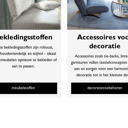
ekledingsstoffen
Accessoires vo
decoratie
e bekledingsstoffen zijn robuust,
oudsvriendelijk en stijlvol - ideaal
Accessoires zoals tie-backs, lint
tmeubelen opnieuw te bekleden of
garnituren vullen textielconcepten s
aan te passen.
aan en zorgen voor een harmon
decoratie tot in het kleinste det
meubelstoffen
decoratietoebehoren