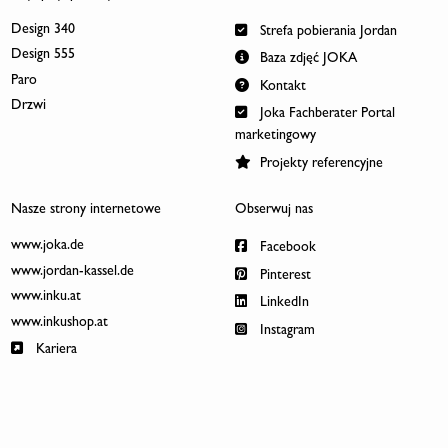
Design 340
Strefa pobierania Jordan
Design 555
Baza zdjęć JOKA
Paro
Kontakt
Drzwi
Joka Fachberater Portal
marketingowy
Projekty referencyjne
Nasze strony internetowe
Obserwuj nas
www.joka.de
Facebook
www.jordan-kassel.de
Pinterest
www.inku.at
LinkedIn
www.inkushop.at
Instagram
Kariera