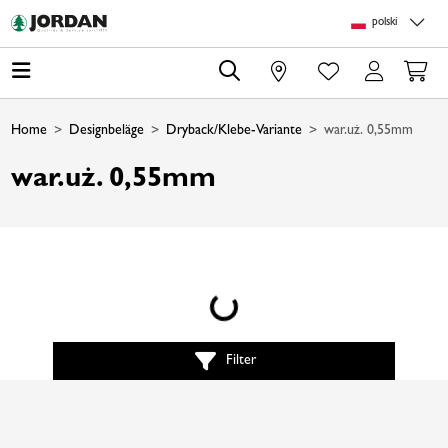
Skip to main content
Skip to page header
Skip to page footer
Skip to page m
polski
0
Home
Designbeläge
Dryback/Klebe-Variante
war.uż. 0,55mm
war.uż. 0,55mm
Loading...
Filter