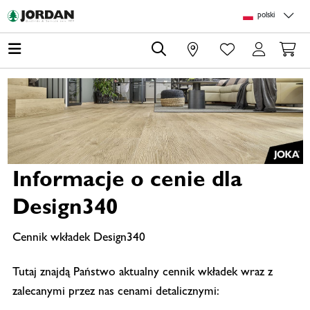
Skip to main content
Skip to page header
Skip to page footer
Skip to page m
polski
0
Informacje o cenie dla
Design340
Cennik wkładek Design340
Tutaj znajdą Państwo aktualny cennik wkładek wraz z
zalecanymi przez nas cenami detalicznymi: