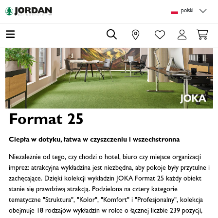
Skip to main content
Skip to page header
Skip to page footer
Skip to page m
polski
0
Format 25
Ciepła w dotyku, łatwa w czyszczeniu i wszechstronna
Niezależnie od tego, czy chodzi o hotel, biuro czy miejsce organizacji
imprez: atrakcyjna wykładzina jest niezbędna, aby pokoje były przytulne i
zachęcające. Dzięki kolekcji wykładzin JOKA Format 25 każdy obiekt
stanie się prawdziwą atrakcją. Podzielona na cztery kategorie
tematyczne "Struktura", "Kolor", "Komfort" i "Profesjonalny", kolekcja
obejmuje 18 rodzajów wykładzin w rolce o łącznej liczbie 239 pozycji,