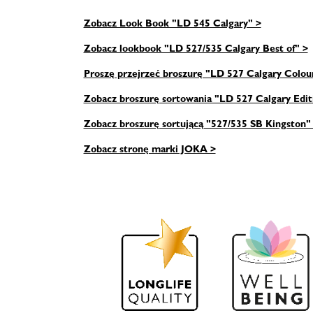
Zobacz Look Book "LD 545 Calgary" >
Zobacz lookbook "LD 527/535 Calgary Best of" >
Proszę przejrzeć broszurę "LD 527 Calgary Colou
Zobacz broszurę sortowania "LD 527 Calgary Edit
Zobacz broszurę sortującą "527/535 SB Kingston"
Zobacz stronę marki JOKA >