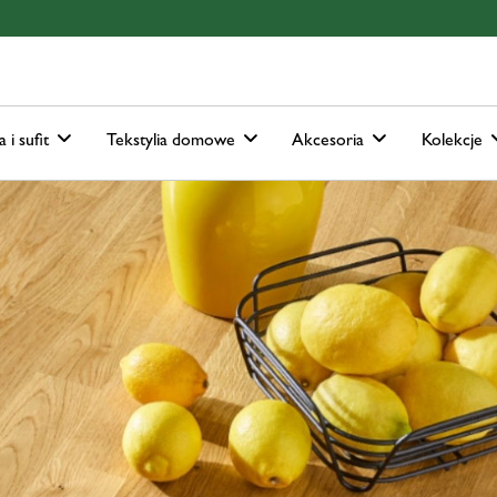
ain-menu
Skip to search
a i sufit
Tekstylia domowe
Akcesoria
Kolekcje