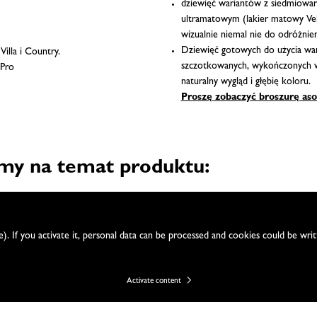
dziewięć wariantów z siedmio
ultramatowym (lakier matowy Velv
wizualnie niemal nie do odróżnie
Dziewięć gotowych do użycia war
illa i Country.
szczotkowanych, wykończonych wy
tPro
naturalny wygląd i głębię koloru.
Proszę zobaczyć broszurę as
lmy na temat produktu:
e). If you activate it, personal data can be processed and cookies could be wr
Activate content