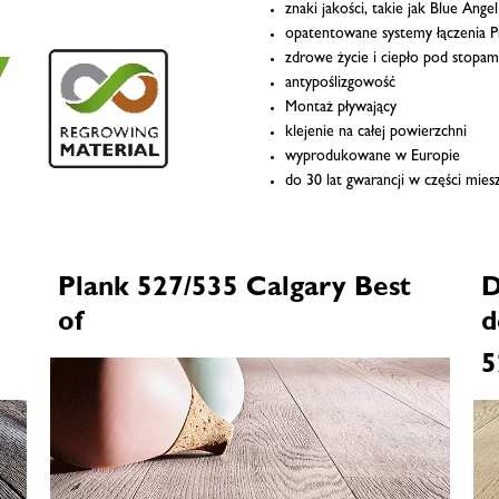
znaki jakości, takie jak Blue Ang
opatentowane systemy łączenia 
zdrowe życie i ciepło pod stopam
antypoślizgowość
Montaż pływający
klejenie na całej powierzchni
wyprodukowane w Europie
do 30 lat gwarancji w części mies
m
Plank 527/535 Calgary Best
D
of
d
5