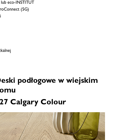
el lub eco-INSTITUT
ProConnect (5G)
i
zkalnej
eski podłogowe w wiejskim
omu
27 Calgary Colour