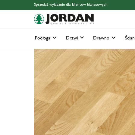
Skip to main content
Skip to page header
Skip to page footer
Skip to page m
Sprzedaż wyłącznie dla klientów biznesowych
Podłoga
Drzwi
Drewno
Ścian