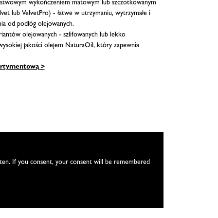
warstwowym wykończeniem matowym lub szczotkowanym
et lub VelvetPro) - łatwe w utrzymaniu, wytrzymałe i
nia od podłóg olejowanych.
iantów olejowanych - szlifowanych lub lekko
sokiej jakości olejem NaturaOil, który zapewnia
ortymentową >
itten. If you consent, your consent will be remembered