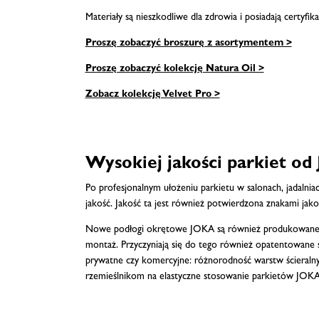
Materiały są nieszkodliwe dla zdrowia i posiadają certyfi
Proszę zobaczyć broszurę z asortymentem >
Proszę zobaczyć kolekcję Natura Oil >
Zobacz kolekcję Velvet Pro >
Wysokiej jakości parkiet o
Po profesjonalnym ułożeniu parkietu w salonach, jadalni
jakość. Jakość ta jest również potwierdzona znakami jak
Nowe podłogi okrętowe JOKA są również produkowane z n
montaż. Przyczyniają się do tego również opatentowane 
prywatne czy komercyjne: różnorodność warstw ścieraln
rzemieślnikom na elastyczne stosowanie parkietów JOKA