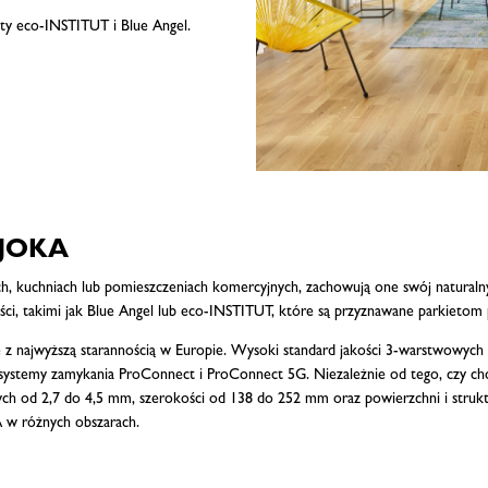
katy eco-INSTITUT i Blue Angel.
d JOKA
ach, kuchniach lub pomieszczeniach komercyjnych, zachowują one swój naturaln
ości, takimi jak Blue Angel lub eco-INSTITUT, które są przyznawane parkieto
ajwyższą starannością w Europie. Wysoki standard jakości 3-warstwowych pa
systemy zamykania ProConnect i ProConnect 5G. Niezależnie od tego, czy chod
ych od 2,7 do 4,5 mm, szerokości od 138 do 252 mm oraz powierzchni i struk
 w różnych obszarach.