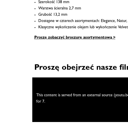
Szerokość 138 mm
Warstwa ścieralna 2,7 mm
Grubość 13,2 mm
Dostępne w czterech asortymentach: Elegance, Natur, V
Klasyczne wykończenie olejem lub wykończenie Velve
Proszę zobaczyć broszurę asortymentową >
Proszę obejrzeć nasze fi
We need your consent
This content is served from an external source (youtu.b
for 7.