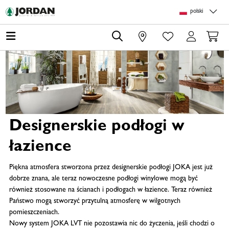
Skip to main content
Skip to page header
Skip to page footer
Skip to page m
polski
0
Designerskie podłogi w
łazience
Piękna atmosfera stworzona przez designerskie podłogi JOKA jest już
dobrze znana, ale teraz nowoczesne podłogi winylowe mogą być
również stosowane na ścianach i podłogach w łazience. Teraz również
Państwo mogą stworzyć przytulną atmosferę w wilgotnych
pomieszczeniach.
Nowy system JOKA LVT nie pozostawia nic do życzenia, jeśli chodzi o