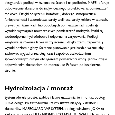
designerskie podłogi w łazience na ścianie i na podłodze. MAPEI oferuje
odpowiednie akcesoria do indywidualnego projektowania pomieszczeń
mokrych. Dzięki połączeniu komfortu, dobrego samopoczucia,
funkcjonalności i wzornictwa, strefy wellness, strefy relaksu w saunach,
prywatnych łazienkach lub podobnych pomieszczeniach spełniają
wysokie wymagania nowoczesnych pomieszczeń mokrych. Płytki są
wodoodporne, hydrofobowe i odporne na zarysowania. Podłogi
winylowe są również łatwe w czyszczeniu, dzięki czemu zapewniają
wysoki poziom higieny. Staranne planowanie jest bardzo ważne, aby
zachować wygląd przez długi czas i zapobiec uszkodzeniom
spowodowanym dużym obciążeniem powierzchni wodą. Jednak dzięki
odpowiednim akcesoriom do montażu są Państwo po bezpiecznej
stronie.
Hydroizolacja / montaż
System oferuje proste, szybkie i łatwe uszczelnianie i montaż podłóg
JOKA design. Po zastosowaniu taśmy uszczelniającej, kształtek i
akcesoriów MAPEGUARD WP SYSTEM, podłogi winylowe JOKA są
klejone za pomocą ULTRABOND ECO MS 4 LVT WALL. Płynna taśma