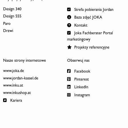
Design 340
Strefa pobierania Jordan
Design 555
Baza zdjęć JOKA
Paro
Kontakt
Drzwi
Joka Fachberater Portal
marketingowy
Projekty referencyjne
Nasze strony internetowe
Obserwuj nas
www.joka.de
Facebook
www.jordan-kassel.de
Pinterest
www.inku.at
LinkedIn
www.inkushop.at
Instagram
Kariera