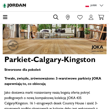
Skip to main content
Skip to page header
Skip to page footer
Skip to page m
polski
0
Parkiet-Calgary-Kingston
Stworzone dla pokoleń
Trwałe, zwięzłe, zrównoważone: 3-warstwowe parkiety JOKA
zapewniają to, co obiecują
Jako dostawca marki rozszerzamy naszą bogatą ofertę pokryć
podłogowych o nową kompaktową kolekcję JOKA 435
Calgary/Kingston. 16 1-strugowych desek Country House i sześć 3-
strugowych podłóg okrętowych w kolorze dębu jest wykonanych z