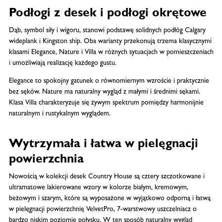
Podłogi z desek i podłogi okrętowe
Dąb, symbol siły i wigoru, stanowi podstawę solidnych podłóg Calgary
wideplank i Kingston ship. Oba warianty przekonują trzema klasycznymi
klasami Elegance, Nature i Villa w różnych sytuacjach w pomieszczeniach
i umożliwiają realizację każdego gustu.
Elegance to spokojny gatunek o równomiernym wzroście i praktycznie
bez sęków. Nature ma naturalny wygląd z małymi i średnimi sękami.
Klasa Villa charakteryzuje się żywym spektrum pomiędzy harmonijnie
naturalnym i rustykalnym wyglądem.
Wytrzymała i łatwa w pielęgnacji
powierzchnia
Nowością w kolekcji desek Country House są cztery szczotkowane i
ultramatowe lakierowane wzory w kolorze białym, kremowym,
beżowym i szarym, które są wyposażone w wyjątkowo odporną i łatwą
w pielęgnacji powierzchnię VelvetPro, 7-warstwowy uszczelniacz o
bardzo niskim poziomie połysku. W ten sposób naturalny wygląd