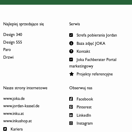
Najlepiej sprzedające się
Serwis
Design 340
Strefa pobierania Jordan
Design 555
Baza zdjęć JOKA
Paro
Kontakt
Drzwi
Joka Fachberater Portal
marketingowy
Projekty referencyjne
Nasze strony internetowe
Obserwuj nas
www.joka.de
Facebook
www.jordan-kassel.de
Pinterest
www.inku.at
LinkedIn
www.inkushop.at
Instagram
Kariera