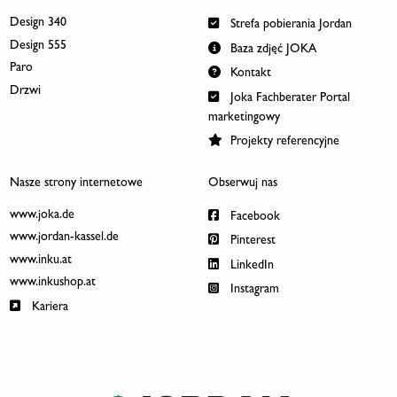
Design 340
Strefa pobierania Jordan
Design 555
Baza zdjęć JOKA
Paro
Kontakt
Drzwi
Joka Fachberater Portal
marketingowy
Projekty referencyjne
Nasze strony internetowe
Obserwuj nas
www.joka.de
Facebook
www.jordan-kassel.de
Pinterest
www.inku.at
LinkedIn
www.inkushop.at
Instagram
Kariera