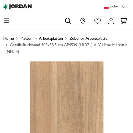
Skip to main content
Skip to page header
Skip to page footer
Skip to page m
polski
0
Home
Platten
Arbeitsplatten
Zubehör Arbeitsplatten
Getalit-Rückwand 305x58,5 cm AP4539 (UL371) ALV Ulme Mercurio
(NPL-4)