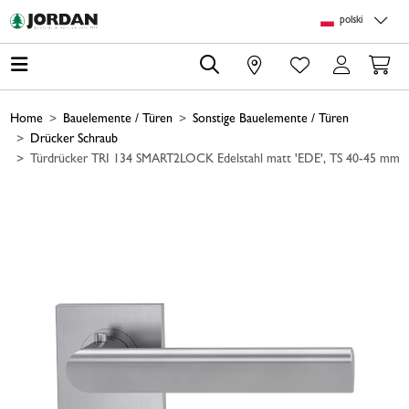
Skip to main content
Skip to page header
Skip to page footer
Skip to page m
polski
0
Home
Bauelemente / Türen
Sonstige Bauelemente / Türen
Drücker Schraub
Türdrücker TRI 134 SMART2LOCK Edelstahl matt 'EDE', TS 40-45 mm