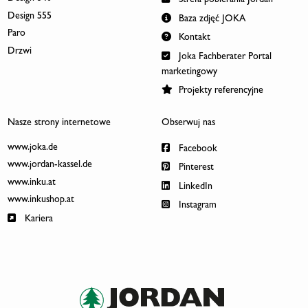
Strefa pobierania Jordan
Design 555
Baza zdjęć JOKA
Paro
Kontakt
Drzwi
Joka Fachberater Portal
marketingowy
Projekty referencyjne
Nasze strony internetowe
Obserwuj nas
www.joka.de
Facebook
www.jordan-kassel.de
Pinterest
www.inku.at
LinkedIn
www.inkushop.at
Instagram
Kariera