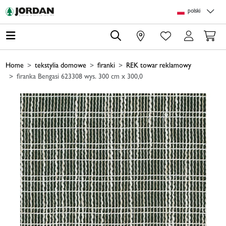
Skip to main content
Skip to page header
Skip to page footer
Skip to page m
polski
0
Home
tekstylia domowe
firanki
REK towar reklamowy
firanka Bengasi 623308 wys. 300 cm x 300,0