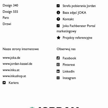
Design 340
Strefa pobierania Jordan
Design 555
Baza zdjęć JOKA
Paro
Kontakt
Drzwi
Joka Fachberater Portal
marketingowy
Projekty referencyjne
Nasze strony internetowe
Obserwuj nas
www.joka.de
Facebook
www.jordan-kassel.de
Pinterest
www.inku.at
LinkedIn
www.inkushop.at
Instagram
Kariera