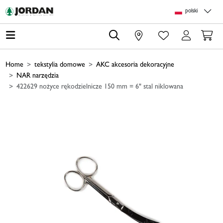
Skip to main content
Skip to page header
Skip to page footer
Skip to page m
polski
0
Home
tekstylia domowe
AKC akcesoria dekoracyjne
NAR narzędzia
422629 nożyce rękodzielnicze 150 mm = 6" stal niklowana