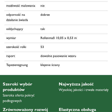
możliwość malowania
nie
odporność na
dobrze
działanie światła
oddychający
tak
wymiar
Rollenmaß 10,05 x 0,53 m
szerokość rolki
53
raport
dowolne pasowanie wzoru
Tapeziereignung
klejenie ściany
Szeroki wybór
Najwyższa jakość
produktów
Wysokiej jakości i trwałe materiały
Szeroka oferta pokryć
podłogowych
Zrównoważony rozwój
Elastyczna obsługa