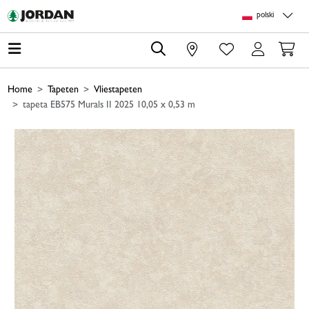
Skip to main content
Skip to page header
Skip to page footer
Skip to page m
polski
0
Home
Tapeten
Vliestapeten
tapeta EB575 Murals II 2025 10,05 x 0,53 m