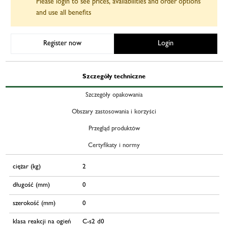
Please login to see prices, availabilities and order options
and use all benefits
Register now
Login
Szczegóły techniczne
Szczegóły opakowania
Obszary zastosowania i korzyści
Przegląd produktów
Certyfikaty i normy
ciężar (kg)
2
długość (mm)
0
szerokość (mm)
0
klasa reakcji na ogień
C-s2 d0