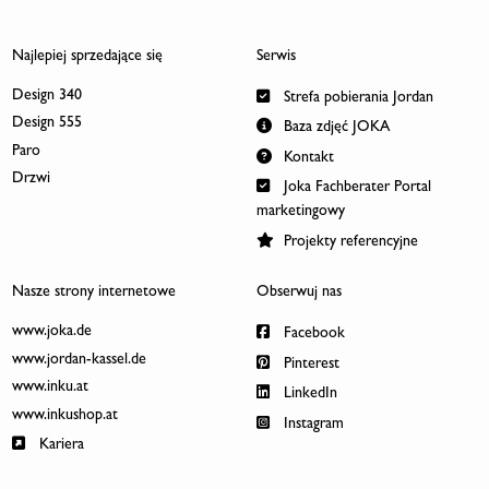
Najlepiej sprzedające się
Serwis
Design 340
Strefa pobierania Jordan
Design 555
Baza zdjęć JOKA
Paro
Kontakt
Drzwi
Joka Fachberater Portal
marketingowy
Projekty referencyjne
Nasze strony internetowe
Obserwuj nas
www.joka.de
Facebook
www.jordan-kassel.de
Pinterest
www.inku.at
LinkedIn
www.inkushop.at
Instagram
Kariera