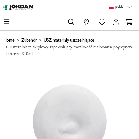
Skip to main content
Skip to page header
Skip to page footer
Skip to page m
polski
0
Home
Zubehör
USZ materiały uszczelniające
uszczelniacz akrylowy zapewniający możliwość malowania pojedyncze
kartusze 310ml