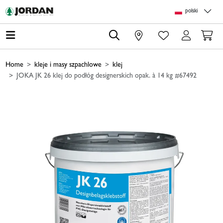
Skip to main content
Skip to page header
Skip to page footer
Skip to page m
polski
0
Home
kleje i masy szpachlowe
klej
JOKA JK 26 klej do podłóg designerskich opak. à 14 kg #67492