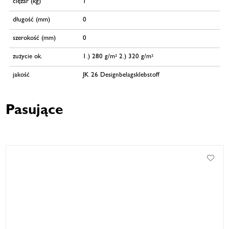
ciężar (kg)
1
długość (mm)
0
szerokość (mm)
0
zużycie ok.
1.) 280 g/m² 2.) 320 g/m²
jakość
JK 26 Designbelagsklebstoff
Pasujące