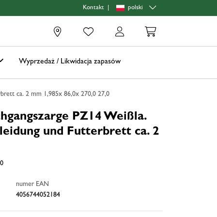
|
polski
Kontakt
0
Wyprzedaż / Likwidacja zapasów
rett ca. 2 mm 1,985x 86,0x 270,0 27,0
hgangszarge PZ14 Weißla.
leidung und Futterbrett ca. 2
,0
numer EAN
4056744052184