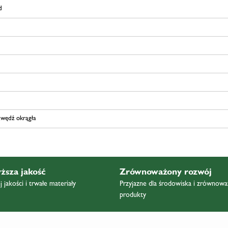
d
awędź okrągła
ższa jakość
Zrównoważony rozwój
 jakości i trwałe materiały
Przyjazne dla środowiska i zrównow
produkty