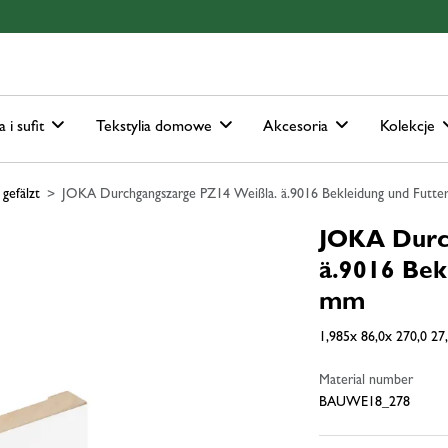
ain-menu
Skip to search
a i sufit
Tekstylia domowe
Akcesoria
Kolekcje
gefälzt
JOKA Durchgangszarge PZ14 Weißla. ä.9016 Bekleidung und Futterb
JOKA Durc
ä.9016 Bek
mm
1,985x 86,0x 270,0 27
Material number
BAUWE18_278