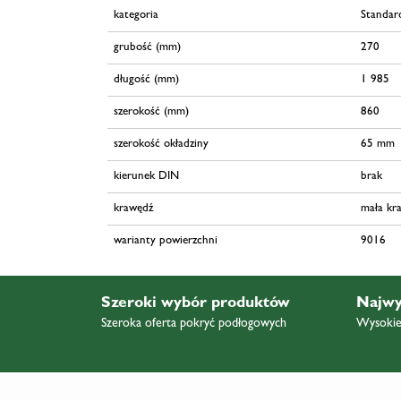
kategoria
Standar
grubość (mm)
270
długość (mm)
1 985
szerokość (mm)
860
szerokość okładziny
65 mm
kierunek DIN
brak
krawędź
mała kr
warianty powierzchni
9016
Szeroki wybór produktów
Najwy
Szeroka oferta pokryć podłogowych
Wysokiej