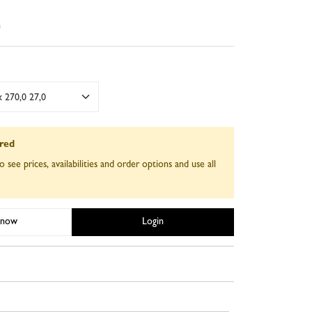
e
x 270,0 27,0
ired
o see prices, availabilities and order options and use all
 now
Login