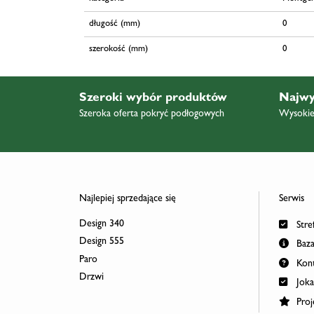
długość (mm)
0
szerokość (mm)
0
Szeroki wybór produktów
Najwy
Szeroka oferta pokryć podłogowych
Wysokiej
Najlepiej sprzedające się
Serwis
Design 340
Stref
Design 555
Baza
Paro
Kont
Drzwi
Joka
Proj