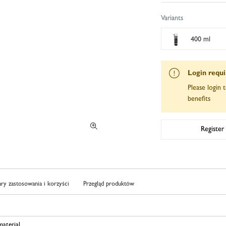
Variants
400 ml
Login requ
Please login t
benefits
Register
ry zastosowania i korzyści
Przegląd produktów
aterial