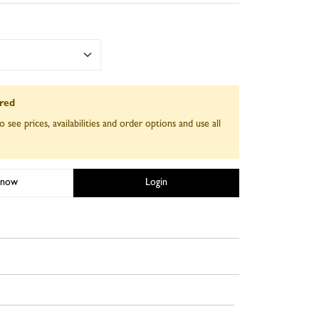
ired
o see prices, availabilities and order options and use all
 now
Login