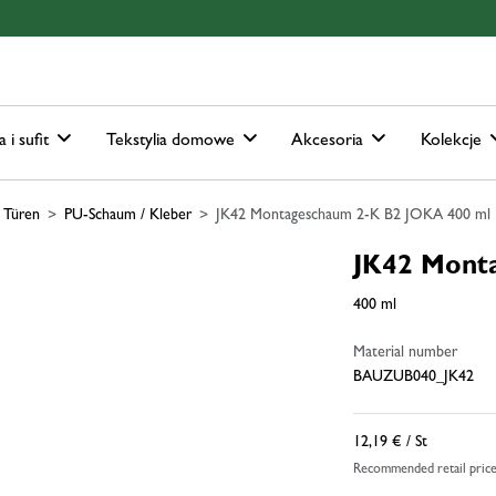
ain-menu
Skip to search
a i sufit
Tekstylia domowe
Akcesoria
Kolekcje
 Türen
PU-Schaum / Kleber
JK42 Montageschaum 2-K B2 JOKA 400 ml
JK42 Mont
400 ml
Material number
BAUZUB040_JK42
12,19 €
/ St
Recommended retail pric