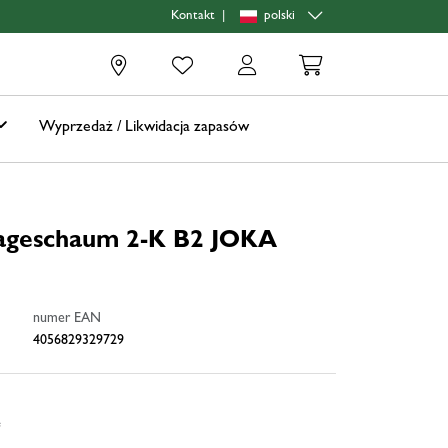
|
polski
Kontakt
0
Wyprzedaż / Likwidacja zapasów
ageschaum 2-K B2 JOKA
numer EAN
4056829329729
e