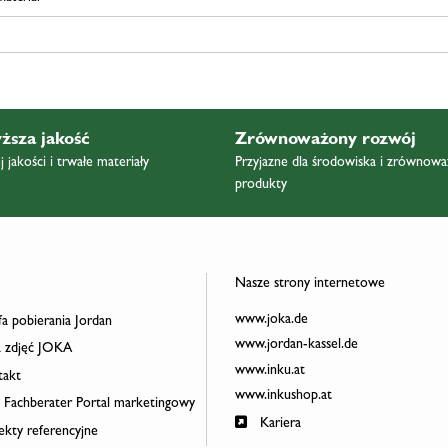
ższa jakość
Zrównoważony rozwój
 jakości i trwałe materiały
Przyjazne dla środowiska i zrównow
produkty
Nasze strony internetowe
www.joka.de
a pobierania Jordan
www.jordan-kassel.de
 zdjęć JOKA
www.inku.at
akt
www.inkushop.at
 Fachberater Portal marketingowy
Kariera
ekty referencyjne