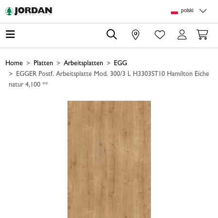
Skip to main content
Skip to page header
Skip to page footer
Skip to page m
polski
0
Home
Platten
Arbeitsplatten
EGG
EGGER Postf. Arbeitsplatte Mod. 300/3 L H3303ST10 Hamilton Eiche
natur 4,100 **