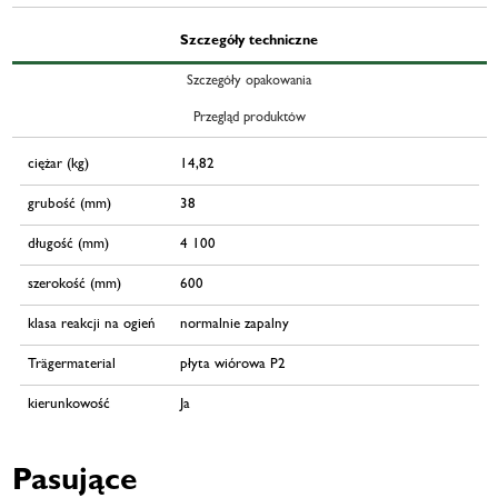
Szczegóły techniczne
Szczegóły opakowania
Przegląd produktów
ciężar (kg)
14,82
grubość (mm)
38
długość (mm)
4 100
szerokość (mm)
600
klasa reakcji na ogień
normalnie zapalny
Trägermaterial
płyta wiórowa P2
kierunkowość
Ja
Pasujące