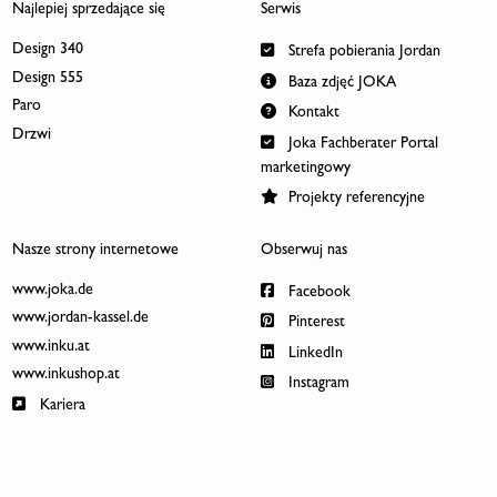
Najlepiej sprzedające się
Serwis
Design 340
Strefa pobierania Jordan
Design 555
Baza zdjęć JOKA
Paro
Kontakt
Drzwi
Joka Fachberater Portal
marketingowy
Projekty referencyjne
Nasze strony internetowe
Obserwuj nas
www.joka.de
Facebook
www.jordan-kassel.de
Pinterest
www.inku.at
LinkedIn
www.inkushop.at
Instagram
Kariera