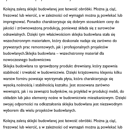
Kolejną zaletą sklejki budowlanej jest łatwość obróbki. Można ją ciąć,
frezować lub wiercić, a w zależności od wymagań można ją powlekać lub
impregnować. Ponadto charakteryzuje się dobrym stosunkiem ceny do
jakości i zrównoważoną produkcją, ponieważ składa się z surowców
odnawialnych. Dzięki tym właściwościom sklejka budowlana stała się
wszechstronnym materiałem, który doskonale nadaje się zarówno do
prywatnych prac remontowych, jak i profesjonalnych projektów
budowlanych.Sklejka budowlana – wszechstronny materiał dla
nowoczesnego budownictwa
Sklejka budowlana to sprawdzony produkt drewniany, który zapewnia
stabilność i trwałość w budownictwie. Dzięki krzyżowemu klejeniu kilku
warstw forniru powstaje wytrzymała płyta, która charakteryzuje się
wysoką nośnością i stabilnością kształtu. Jest stosowana zarówno
wewnątrz, jak i na zewnątrz budynków, na przykład w produkcji mebli, do
okładzin lub jako elementy nośne w budownictwie mieszkaniowym. Dzięki
swojej odporności na odkształcenia sklejka budowlana jest niezawodnym
wyborem dla wielu projektów budowlanych.
Kolejną zaletą sklejki budowlanej jest łatwość obróbki. Można ją ciąć,
frezować lub wiercić, a w zależności od wymagań można ją powlekać lub