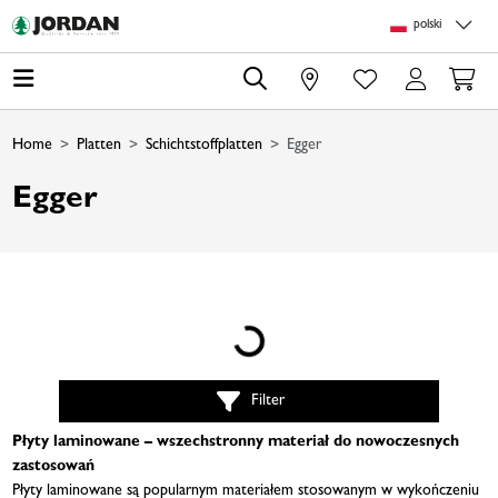
Skip to main content
Skip to page header
Skip to page footer
Skip to page m
polski
0
Home
Platten
Schichtstoffplatten
Egger
Egger
Loading...
Filter
Płyty laminowane – wszechstronny materiał do nowoczesnych
zastosowań
Płyty laminowane są popularnym materiałem stosowanym w wykończeniu