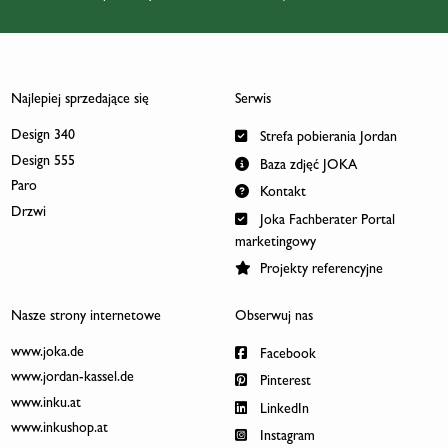
Najlepiej sprzedające się
Serwis
Design 340
Strefa pobierania Jordan
Design 555
Baza zdjęć JOKA
Paro
Kontakt
Drzwi
Joka Fachberater Portal
marketingowy
Projekty referencyjne
Nasze strony internetowe
Obserwuj nas
www.joka.de
Facebook
www.jordan-kassel.de
Pinterest
www.inku.at
LinkedIn
www.inkushop.at
Instagram