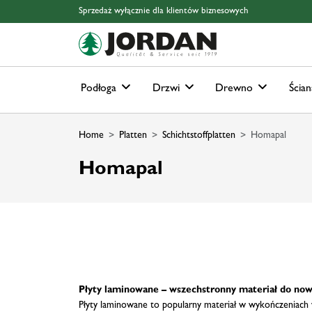
Skip to main content
Skip to page header
Skip to page footer
Skip to page m
Sprzedaż wyłącznie dla klientów biznesowych
Podłoga
Drzwi
Drewno
Ścian
Home
Platten
Schichtstoffplatten
Homapal
Homapal
Płyty laminowane – wszechstronny materiał do no
Płyty laminowane to popularny materiał w wykończeniach w