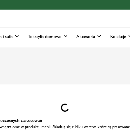
ain-menu
Skip to search
a i sufit
Tekstylia domowe
Akcesoria
Kolekcje
Loading...
woczesnych zastosowań
nętrz oraz w produkcji mebli. Składają się z kilku warstw, które są prasowa