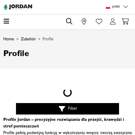
Skip to main content
Skip to page header
Skip to page footer
Skip to page m
polski
0
Home
Zubehör
Profile
Profile
Loading...
Filter
Profile Jordan – precyzyjne rozwiązania dla przejść, krawędzi i
stref pomieszczeń
Profile pełnią podwójną funkcję w wykończeniu wnętrz: tworzą estetyczne