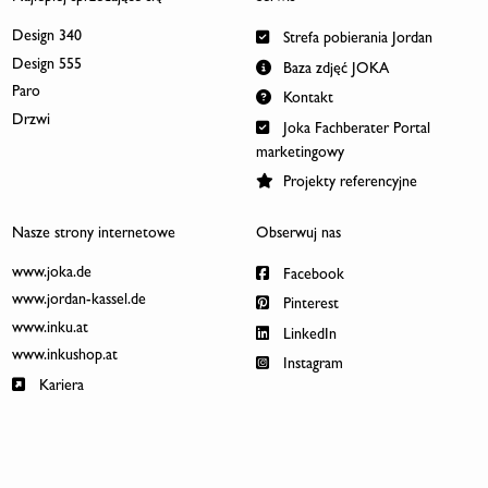
Design 340
Strefa pobierania Jordan
Design 555
Baza zdjęć JOKA
Paro
Kontakt
Drzwi
Joka Fachberater Portal
marketingowy
Projekty referencyjne
Nasze strony internetowe
Obserwuj nas
www.joka.de
Facebook
www.jordan-kassel.de
Pinterest
www.inku.at
LinkedIn
www.inkushop.at
Instagram
Kariera