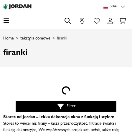
Skip to main content
Skip to page header
Skip to page footer
Skip to page m
polski
0
Home
tekstylia domowe
firanki
firanki
Loading...
Filter
Stores od Jordan – lekka dekoracja okna z funkcją i stylem
Stores to więcej niż firany – łączą przezroczystość, filtrację światła i
funkcję dekoracyjną. We współczesnych projektach pełnią także rolę