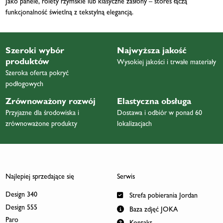
Jako panele, rolety rzymskie lub klasyczne zasłony – stores łączą
funkcjonalność świetlną z tekstylną elegancją.
Szeroki wybór
Najwyższa jakość
produktów
Wysokiej jakości i trwałe materiały
Szeroka oferta pokryć
podłogowych
Zrównoważony rozwój
Elastyczna obsługa
Przyjazne dla środowiska i
Dostawa i odbiór w ponad 60
zrównoważone produkty
lokalizacjach
Najlepiej sprzedające się
Serwis
Design 340
Strefa pobierania Jordan
Design 555
Baza zdjęć JOKA
Paro