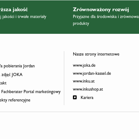
ższa jakość
Zrównoważony rozwój
 jakości i trwałe materiały
Przyjazne dla środowiska i zrównow
produkty
Nasze strony internetowe
www.joka.de
a pobierania Jordan
www.jordan-kassel.de
 zdjęć JOKA
www.inku.at
akt
www.inkushop.at
 Fachberater Portal marketingowy
Kariera
ekty referencyjne