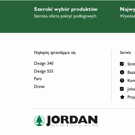
Szeroki wybór produktów
Najwy
Szeroka oferta pokryć podłogowych
Wysokiej
Najlepiej sprzedające się
Serwis
Design 340
Stref
Design 555
Baza
Paro
Kont
Drzwi
Joka
Proj