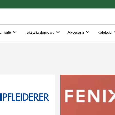
ain-menu
Skip to search
a i sufit
Tekstylia domowe
Akcesoria
Kolekcje