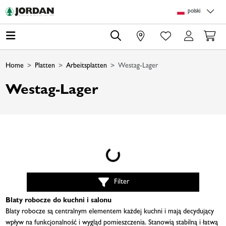
Skip to main content
Skip to page header
Skip to page footer
Skip to page m
polski
0
Home
Platten
Arbeitsplatten
Westag-Lager
Westag-Lager
Loading...
Filter
Blaty robocze do kuchni i salonu
Blaty robocze są centralnym elementem każdej kuchni i mają decydujący
wpływ na funkcjonalność i wygląd pomieszczenia. Stanowią stabilną i łatwą