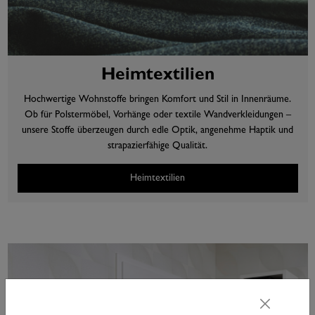
Heimtextilien
Hochwertige Wohnstoffe bringen Komfort und Stil in Innenräume.
Ob für Polstermöbel, Vorhänge oder textile Wandverkleidungen –
unsere Stoffe überzeugen durch edle Optik, angenehme Haptik und
strapazierfähige Qualität.
Heimtextilien