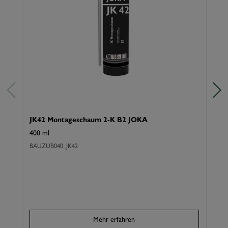
JK42 Montageschaum 2-K B2 JOKA
J
400 ml
G
BAUZUB040_JK42
K
Mehr erfahren