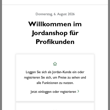
Donnerstag, 6. August 2026
Willkommen im
Jordanshop für
Profikunden
Loggen Sie sich als Jordan-Kunde ein oder
registrieren Sie sich, um Preise zu sehen und
alle Funktionen zu nutzen.
Türen
Jetzt einloggen oder registrieren
Ob klassisch, modern oder funktional – unser Sortiment an Türen
bietet passende Lösungen für Innenräume aller Art. Entdecken Sie
hochwertige Materialien, stilvolle Designs und zuverlässige Technik für