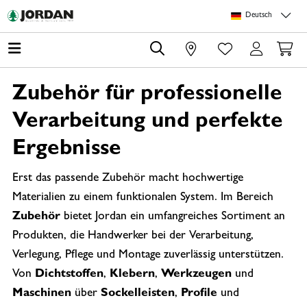
Springe zu Hauptinhalt
Springe zum Header
Springe zum Footer
Springe zum 
Deutsch
0
Zubehör für professionelle
Verarbeitung und perfekte
Ergebnisse
Erst das passende Zubehör macht hochwertige
Materialien zu einem funktionalen System. Im Bereich
Zubehör
bietet Jordan ein umfangreiches Sortiment an
Produkten, die Handwerker bei der Verarbeitung,
Verlegung, Pflege und Montage zuverlässig unterstützen.
Von
Dichtstoffen
,
Klebern
,
Werkzeugen
und
Maschinen
über
Sockelleisten
,
Profile
und