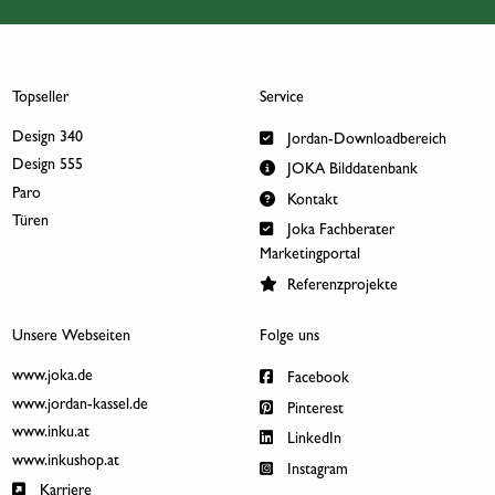
Topseller
Service
Design 340
Jordan-Downloadbereich
Design 555
JOKA Bilddatenbank
Paro
Kontakt
Türen
Joka Fachberater
Marketingportal
Referenzprojekte
Unsere Webseiten
Folge uns
www.joka.de
Facebook
www.jordan-kassel.de
Pinterest
www.inku.at
LinkedIn
www.inkushop.at
Instagram
Karriere