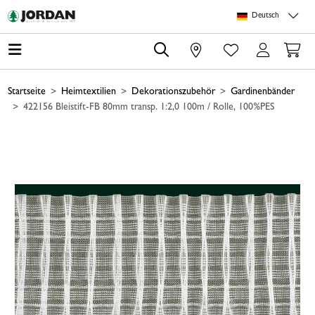
Springe zu Hauptinhalt
Springe zum Header
Springe zum Footer
Springe zum 
Deutsch
0
Startseite
Heimtextilien
Dekorationszubehör
Gardinenbänder
422156 Bleistift-FB 80mm transp. 1:2,0 100m / Rolle, 100%PES