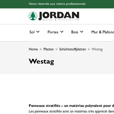
Skip to main content
Skip to page header
Skip to page footer
Skip to page m
Vente réservée aux clients professionnels
Sol
Portes
Bois
Mur & Plafon
Home
Platten
Schichtstoffplatten
Westag
Westag
Panneaux stratifiés – un matériau polyvalent pour 
Les panneaux stratifiés sont un matériau très apprécié dan