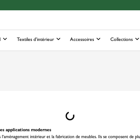
ain-menu
Skip to search
d
Textiles d’intérieur
Accessoires
Collections
Loading...
des applications modernes
s l'aménagement intérieur et la fabrication de meubles. Ils se composent de plu