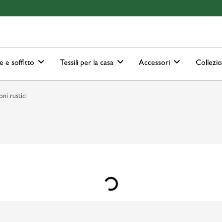
ain-menu
Skip to search
e e soffitto
Tessili per la casa
Accessori
Collezi
oni rustici
Loading...