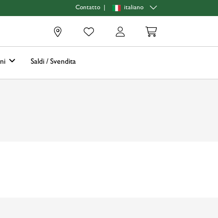
|
italiano
Contatto
0
oni
Saldi / Svendita