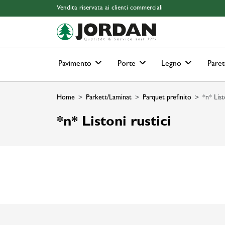
Skip to main content
Skip to page header
Skip to page footer
Skip to page m
Vendita riservata ai clienti commerciali
Pavimento
Porte
Legno
Paret
Home
Parkett/Laminat
Parquet prefinito
*n* List
*n* Listoni rustici