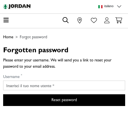
Skip to main content
Skip to page header
Skip to page footer
Skip to page m
italiano
0
Home
Forgot password
Forgotten password
Please enter your username. We will send you a link to reset your
password to your email address.
*
Username
Reset password