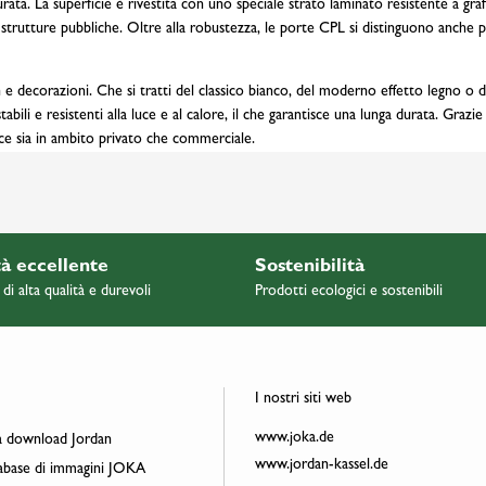
ata. La superficie è rivestita con uno speciale strato laminato resistente a graf
trutture pubbliche. Oltre alla robustezza, le porte CPL si distinguono anche per
 e decorazioni. Che si tratti del classico bianco, del moderno effetto legno o de
ili e resistenti alla luce e al calore, il che garantisce una lunga durata. Grazi
nce sia in ambito privato che commerciale.
à eccellente
Sostenibilità
 di alta qualità e durevoli
Prodotti ecologici e sostenibili
I nostri siti web
www.joka.de
 download Jordan
www.jordan-kassel.de
base di immagini JOKA