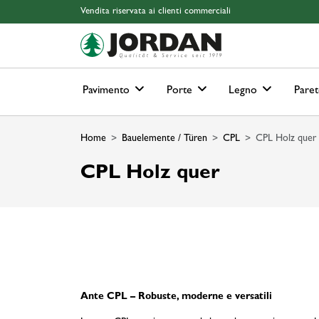
Skip to main content
Skip to page header
Skip to page footer
Skip to page m
Vendita riservata ai clienti commerciali
Pavimento
Porte
Legno
Paret
Home
Bauelemente / Türen
CPL
CPL Holz quer
CPL Holz quer
Ante CPL – Robuste, moderne e versatili