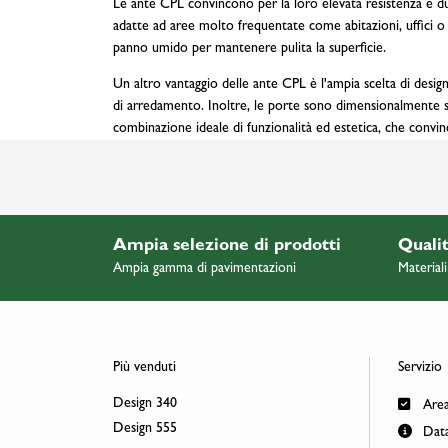
Le ante CPL convincono per la loro elevata resistenza e dur
adatte ad aree molto frequentate come abitazioni, uffici o s
panno umido per mantenere pulita la superficie.
Un altro vantaggio delle ante CPL è l'ampia scelta di design
di arredamento. Inoltre, le porte sono dimensionalmente stab
combinazione ideale di funzionalità ed estetica, che convi
Ampia selezione di prodotti
Qualit
Ampia gamma di pavimentazioni
Materiali
Più venduti
Servizio
Design 340
Area
Design 555
Data