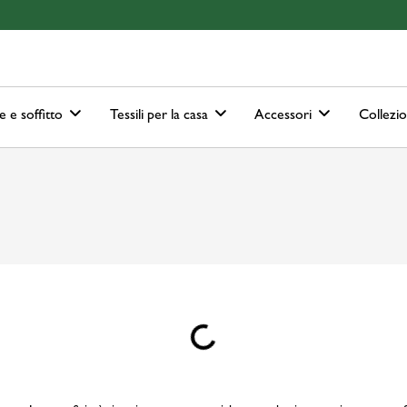
ain-menu
Skip to search
e e soffitto
Tessili per la casa
Accessori
Collezi
Loading...