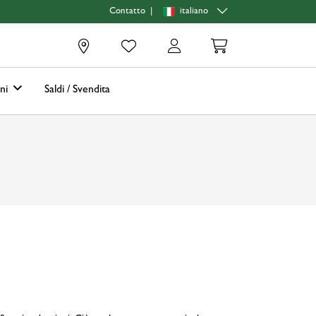
|
italiano
Contatto
0
oni
Saldi / Svendita