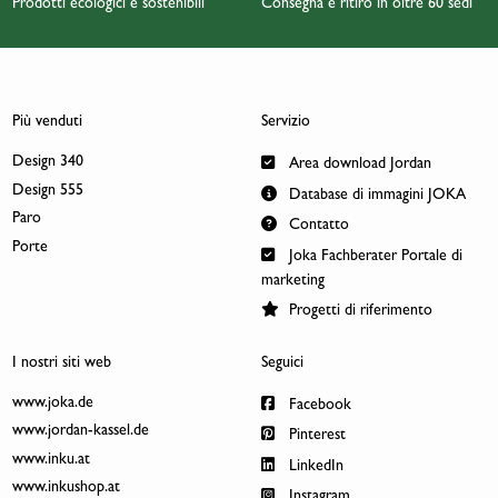
Prodotti ecologici e sostenibili
Consegna e ritiro in oltre 60 sedi
Più venduti
Servizio
Design 340
Area download Jordan
Design 555
Database di immagini JOKA
Paro
Contatto
Porte
Joka Fachberater Portale di
marketing
Progetti di riferimento
I nostri siti web
Seguici
www.joka.de
Facebook
www.jordan-kassel.de
Pinterest
www.inku.at
LinkedIn
www.inkushop.at
Instagram