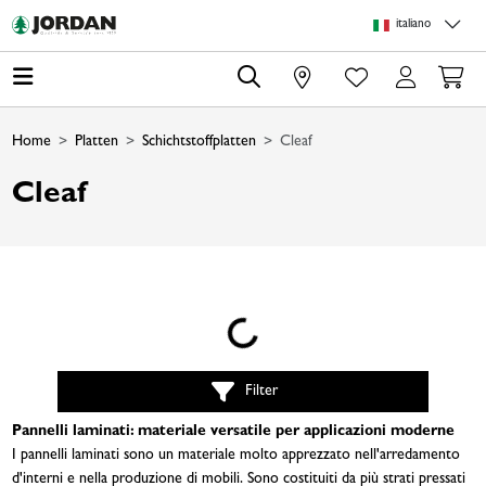
Skip to main content
Skip to page header
Skip to page footer
Skip to page m
italiano
0
Home
Platten
Schichtstoffplatten
Cleaf
Cleaf
Loading...
Filter
Pannelli laminati: materiale versatile per applicazioni moderne
I pannelli laminati sono un materiale molto apprezzato nell'arredamento
d'interni e nella produzione di mobili. Sono costituiti da più strati pressati