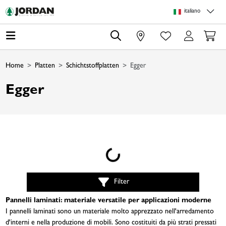
Skip to main content
Skip to page header
Skip to page footer
Skip to page m
italiano
0
Home
Platten
Schichtstoffplatten
Egger
Egger
Loading...
Filter
Pannelli laminati: materiale versatile per applicazioni moderne
I pannelli laminati sono un materiale molto apprezzato nell'arredamento
d'interni e nella produzione di mobili. Sono costituiti da più strati pressati