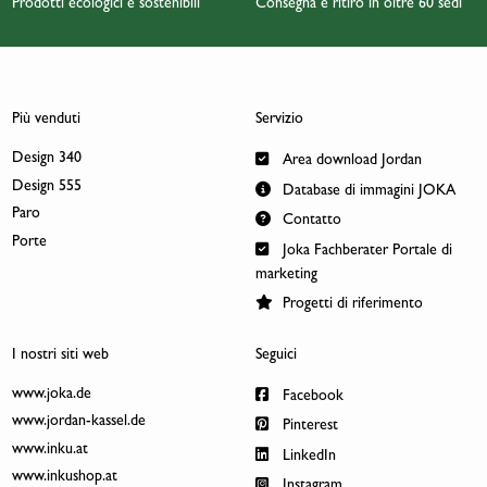
Prodotti ecologici e sostenibili
Consegna e ritiro in oltre 60 sedi
Più venduti
Servizio
Design 340
Area download Jordan
Design 555
Database di immagini JOKA
Paro
Contatto
Porte
Joka Fachberater Portale di
marketing
Progetti di riferimento
I nostri siti web
Seguici
www.joka.de
Facebook
www.jordan-kassel.de
Pinterest
www.inku.at
LinkedIn
www.inkushop.at
Instagram