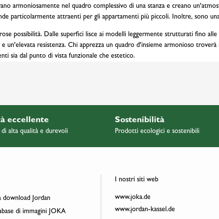
grano armoniosamente nel quadro complessivo di una stanza e creano un'atmosfe
ende particolarmente attraenti per gli appartamenti più piccoli. Inoltre, sono u
 possibilità. Dalle superfici lisce ai modelli leggermente strutturati fino alle va
re e un'elevata resistenza. Chi apprezza un quadro d'insieme armonioso troverà n
nti sia dal punto di vista funzionale che estetico.
à eccellente
Sostenibilità
 di alta qualità e durevoli
Prodotti ecologici e sostenibili
I nostri siti web
www.joka.de
 download Jordan
www.jordan-kassel.de
base di immagini JOKA