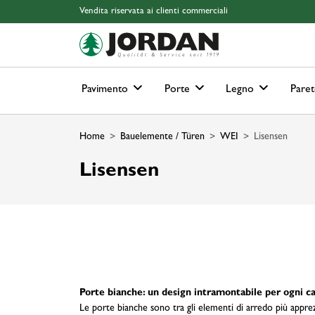
Skip to main content
Skip to page header
Skip to page footer
Skip to page m
Vendita riservata ai clienti commerciali
Pavimento
Porte
Legno
Paret
Home
Bauelemente / Türen
WEI
Lisensen
Lisensen
Porte bianche: un design intramontabile per ogni c
Le porte bianche sono tra gli elementi di arredo più apprezz