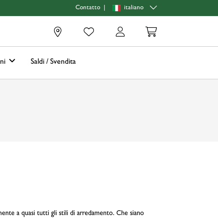
|
italiano
Contatto
0
oni
Saldi / Svendita
ente a quasi tutti gli stili di arredamento. Che siano