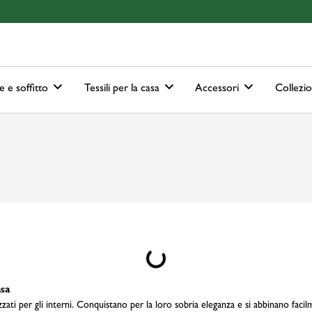
ain-menu
Skip to search
e e soffitto
Tessili per la casa
Accessori
Collezi
Loading...
asa
ati per gli interni. Conquistano per la loro sobria eleganza e si abbinano facilm