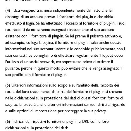
in è l'Art. 6 comma 1 frase 1 lit. f GDPR.
(4) I dati vengono trasmessi indipendentemente dal fatto che lei
disponga di un account presso il fornitore del plug-in e che abbia
effettuato il login. Se ha effettuato l'accesso al fornitore di plug-in, i suoi
dati raccolti da noi saranno assegnati direttamente al suo account
esistente con il fornitore di plug-in. Se lei preme il pulsante attivato e,
ad esempio, collega la pagina, il fornitore di plug-in salva anche queste
informazioni nel suo account utente e le condivide pubblicamente con i
suoi contatti. Le consigliamo di effettuare regolarmente il logout dopo
l'utilizzo di un social network, ma soprattutto prima di attivare il
pulsante, perché in questo modo può evitare che le venga assegnato il
suo profilo con il fornitore di plug-in.
(5) Ulteriori informazioni sullo scopo e sull'ambito della raccolta dei
dati e del loro trattamento da parte del fornitore di plug-in si trovano
nelle dichiarazioni sulla protezione dei dati di questi fornitori fornite di
seguito. Lì troverà anche ulteriori informazioni sui suoi diritti al riguardo
e sulle opzioni di impostazione per proteggere la sua privacy.
(6) Indirizzi dei rispettivi fornitori di plug-in e URL con le loro
dichiarazioni sulla protezione dei dati: