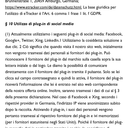
Brunnenstraße 1, 20459 Amburgo, Germania;
https://www.etracker.com/de/datenschutz.html.
La base giuridica per
l'utilizzo di eTracker è l'Art. 6 comma 1 frase 1 lit. f GDPR.
§ 10 Utilizzo di plug-in di social media
(1) Attualmente utilizziamo i seguenti plug-in di social media: Facebook,
Google+, Twitter, Xing, LinkedIn.1 Utilizziamo la cosiddetta soluzione a
due clic. 2 Ciò significa che quando visita il nostro sito web, inizialmente
non vengono trasmessi dati personali ai fornitori dei plug-in. Può
riconoscere il fornitore del plug-in dal marchio sulla casella sopra la sua
lettera iniziale o dal logo. Le diamo la possibilità di comunicare
direttamente con il fornitore del plug-in tramite il pulsante. Solo se lei
clicca sul campo contrassegnato e quindi lo attiva, il fornitore del plug-in
riceverà l'informazione che lei è entrato nel sito web corrispondente
della nostra offerta online. Inoltre, saranno trasmessi i dati di cui al § 3
della presente dichiarazione. Nel caso di Facebook e Xing, secondo i
rispettivi provider in Germania, l'indirizzo IP viene anonimizzato subito
dopo la raccolta. Attivando il plug-in, i suoi dati personali vengono
pertanto trasmessi al rispettivo fornitore del plug-in e ivi memorizzati
(per i fornitori statunitensi negli Stati Uniti). Poiché il fornitore del plug-