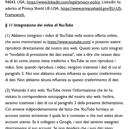
94043, USA;
https://www.linkedin.com/legal/privacy-policy.
LinkedIn ha
aderito al Privacy Shield UE-USA,
https://www.privacyshield.gov/EU-US-
Framework.
§ 11 Integrazione dei video di YouTube
(1) Abbiamo integrato i video di YouTube nella nostra offerta online,
che sono memorizzati su
https://www.youtube.com/
e possono essere
riprodotti direttamente dal nostro sito web. Questi sono tutti integrati
in "modalità di protezione dei dati estesa", vale a dire che nessun dato
su di lei come utente viene trasferito a YouTube se non riproduce i
video. Solo quando riproduce i video, vengono trasmessi i dati di cui al
paragrafo 2. Noi non abbiamo alcuna influenza su questo trasferimento
di dati. Non abbiamo alcuna influenza su questo trasferimento di dati.
(2) Visitando il sito web, YouTube riceve l'informazione che lei ha
visitato la corrispondente sottopagina del nostro sito web. Inoltre,
saranno trasmessi i dati di cui al paragrafo 3 della presente dichiarazione.
Ciò avviene indipendentemente dal fatto che YouTube fornisca un
account utente attraverso il quale lei è connesso o che non esista alcun
account utente. Se è collegato a Google, i suoi dati saranno assegnati
direttamente al suo account. Se non desidera che i suoi dati siano