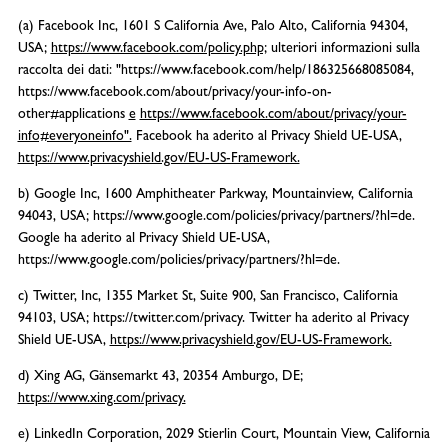
(a) Facebook Inc, 1601 S California Ave, Palo Alto, California 94304,
USA;
https://www.facebook.com/policy.php;
ulteriori informazioni sulla
raccolta dei dati: "https://www.facebook.com/help/186325668085084,
https://www.facebook.com/about/privacy/your-info-on-
other#applications
e
https://www.facebook.com/about/privacy/your-
info#everyoneinfo".
Facebook ha aderito al Privacy Shield UE-USA,
https://www.privacyshield.gov/EU-US-Framework.
b) Google Inc, 1600 Amphitheater Parkway, Mountainview, California
94043, USA; https://www.google.com/policies/privacy/partners/?hl=de.
Google ha aderito al Privacy Shield UE-USA,
https://www.google.com/policies/privacy/partners/?hl=de.
c) Twitter, Inc, 1355 Market St, Suite 900, San Francisco, California
94103, USA; https://twitter.com/privacy. Twitter ha aderito al Privacy
Shield UE-USA,
https://www.privacyshield.gov/EU-US-Framework.
d) Xing AG, Gänsemarkt 43, 20354 Amburgo, DE;
https://www.xing.com/privacy.
e) LinkedIn Corporation, 2029 Stierlin Court, Mountain View, California