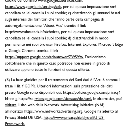
cookie del dominio www.googleadservices.com,
https://www.google.de/settings/ads
, per cui questa impostazione sarà
cancellata se lei cancella i suoi cookie; c) disattivando gli annunci basati
sugli interessi dei fornitori che fanno parte della campagna di
autoregolamentazione "About Ads" tramite il link
http://www.aboutads.info/choices, per cui questa impostazione sarà
cancellata se lei cancella i suoi cookie; d) disattivandoli in modo
permanente nei suoi browser Firefox, Internet Explorer, Microsoft Edge
o Google Chrome tramite il link
https://support.google.com/ads/answer/7395996.
Desideriamo
sottolineare che in questo caso potrebbe non essere in grado di
utilizzare appieno tutte le funzioni di questa offerta.
(6) La base giuridica per il trattamento dei Suoi dati è l'Art. 6 comma 1
frase 1 lit. f GDPR. Ulteriori informazioni sulla protezione dei dati
presso Google sono disponibili qui: https://policies.google.com/privacy?
hl=de
e
https://se
rvices.google.com/sitestats/de.html.
In alternativa, può
visitare
il sito web della Network Advertising Initiative (NAI)
all'indirizzo https://www.networkadvertising.org. Google ha aderito al
Privacy Shield UE-USA,
https://www.privacyshield.gov/EU-US-
Framework.