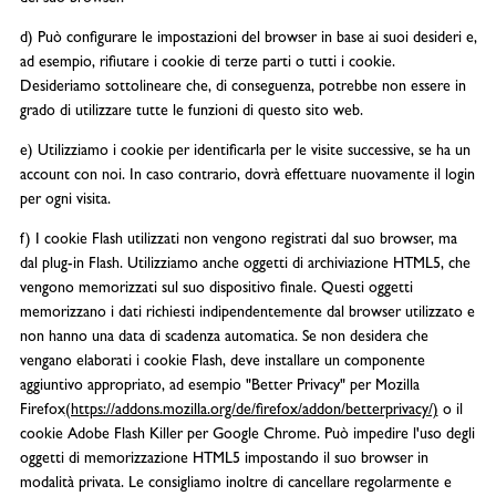
d) Può configurare le impostazioni del browser in base ai suoi desideri e,
ad esempio, rifiutare i cookie di terze parti o tutti i cookie.
Desideriamo sottolineare che, di conseguenza, potrebbe non essere in
grado di utilizzare tutte le funzioni di questo sito web.
e) Utilizziamo i cookie per identificarla per le visite successive, se ha un
account con noi. In caso contrario, dovrà effettuare nuovamente il login
per ogni visita.
f) I cookie Flash utilizzati non vengono registrati dal suo browser, ma
dal plug-in Flash. Utilizziamo anche oggetti di archiviazione HTML5, che
vengono memorizzati sul suo dispositivo finale. Questi oggetti
memorizzano i dati richiesti indipendentemente dal browser utilizzato e
non hanno una data di scadenza automatica. Se non desidera che
vengano elaborati i cookie Flash, deve installare un componente
aggiuntivo appropriato, ad esempio "Better Privacy" per Mozilla
Firefox
(https://addons.mozilla.org/de/firefox/addon/betterprivacy/)
o il
cookie Adobe Flash Killer per Google Chrome. Può impedire l'uso degli
oggetti di memorizzazione HTML5 impostando il suo browser in
modalità privata. Le consigliamo inoltre di cancellare regolarmente e