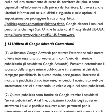
dati e del loro trattamento da parte del fornitore del plug-in sono
disponibili nell'informativa sulla privacy del fornitore. Lì troverà anche
ulteriori informazioni sui suoi diritti al riguardo e sulle opzioni di
impostazione per proteggere la sua privacy: https:
//policies.google.com/privacy?hl=de&gl=de.
Google elabora i suoi dati
personali anche negli Stati Uniti e ha aderito al Privacy Shield UE-USA,
https://www.privacyshield.gov/EU-US-Framework.
§ 13 Utilizzo di Google Adwords Conversion6
(1) Utilizziamo Google Adwords per attirare l'attenzione sulle nostre
offerte interessanti su siti web esterni con l'aiuto di materiale
pubblicitario (il cosiddetto Google Adwords). Possiamo determinare il
successo delle singole misure pubblicitarie in relazione ai dati della
campagna pubblicitaria. In questo modo, perseguiamo l'interesse di
mostrarle pubblicità di suo interesse, rendendo il nostro sito web più
interessante per lei e ottenendo un calcolo equo dei costi pubblicitari.
(2) Queste pubblicità sono fornite da Google tramite i cosiddetti
"server pubblicitari". A tal fine, utilizziamo i cookie degli ad server,
attraverso i quali è possibile misurare alcuni parametri per la
misurazione del successo, come la visualizzazione degli annunci o i clic