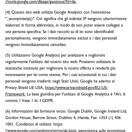
//tools.google.com/dlpage/gaoptout?hl=de.
(4) Questo sito web utilizza Google Analytics con l'estensione
"_anonymiseIp()". Ciò significa che gli indirizzi IP vengono ulteriormente
elaborati in forma abbreviata, in modo da non poter essere collegati a
una persona specifica. Se i dati raccolti su di lei sono identificabili
personalmente, vengono immediatamente esclusi e i dati personali
vengono immediatamente cancellati.
(5) Utilizziamo Google Analytics per analizzare e migliorare
regolarmente l'utilizzo del nostro sito web. Possiamo utilizzare le
statistiche ottenute per migliorare la nostra offerta e renderla più
interessante per lei come utente. Per i casi eccezionali in cui i dati
personali vengono trasferiti negli Stati Uniti, Google ha aderito al
Privacy Shield UE-USA,
https://www.privacyshield.gov/EU-US-
Framework.
La base giuridica per l'utilizzo di Google Analytics è l'Art. 6
comma 1 frase 1 lit. f GDPR.
(6) Informazioni dal fornitore terzo: Google Dublin, Google Ireland Ltd,
Gordon House, Barrow Street, Dublino 4, Irlanda, Fax: +353 (1) 436
1001. Condizioni di utilizzo: https:
//www.google.com/analytics/terms/de.html,
panoramica sulla protezione