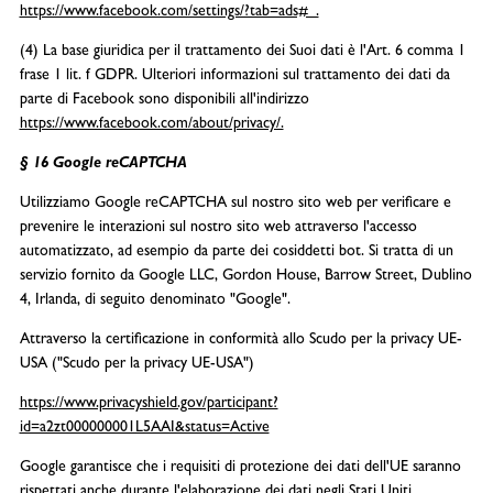
https://www.facebook.com/settings/?tab=ads#_.
(4) La base giuridica per il trattamento dei Suoi dati è l'Art. 6 comma 1
frase 1 lit. f GDPR. Ulteriori informazioni sul trattamento dei dati da
parte di Facebook sono disponibili all'indirizzo
https://www.facebook.com/about/privacy/.
§ 16 Google reCAPTCHA
Utilizziamo Google reCAPTCHA sul nostro sito web per verificare e
prevenire le interazioni sul nostro sito web attraverso l'accesso
automatizzato, ad esempio da parte dei cosiddetti bot. Si tratta di un
servizio fornito da Google LLC, Gordon House, Barrow Street, Dublino
4, Irlanda, di seguito denominato "Google".
Attraverso la certificazione in conformità allo Scudo per la privacy UE-
USA ("Scudo per la privacy UE-USA")
https://www.privacyshield.gov/participant?
id=a2zt000000001L5AAI&status=Active
Google garantisce che i requisiti di protezione dei dati dell'UE saranno
rispettati anche durante l'elaborazione dei dati negli Stati Uniti.