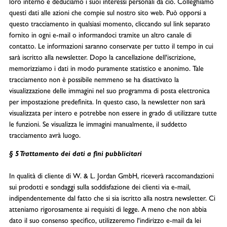
loro interno e deduciamo i suoi interessi personali da ciò. Colleghiamo
questi dati alle azioni che compie sul nostro sito web. Può opporsi a
questo tracciamento in qualsiasi momento, cliccando sul link separato
fornito in ogni e-mail o informandoci tramite un altro canale di
contatto. Le informazioni saranno conservate per tutto il tempo in cui
sarà iscritto alla newsletter. Dopo la cancellazione dell'iscrizione,
memorizziamo i dati in modo puramente statistico e anonimo. Tale
tracciamento non è possibile nemmeno se ha disattivato la
visualizzazione delle immagini nel suo programma di posta elettronica
per impostazione predefinita. In questo caso, la newsletter non sarà
visualizzata per intero e potrebbe non essere in grado di utilizzare tutte
le funzioni. Se visualizza le immagini manualmente, il suddetto
tracciamento avrà luogo.
§ 5 Trattamento dei dati a fini pubblicitari
In qualità di cliente di W. & L. Jordan GmbH, riceverà raccomandazioni
sui prodotti e sondaggi sulla soddisfazione dei clienti via e-mail,
indipendentemente dal fatto che si sia iscritto alla nostra newsletter. Ci
atteniamo rigorosamente ai requisiti di legge. A meno che non abbia
dato il suo consenso specifico, utilizzeremo l'indirizzo e-mail da lei