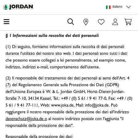
Skip to main content
Skip to page header
Skip to page footer
Skip to page m
italiano
0
§ 1 Informazioni sulla raccolta dei dati personali
(1) Di seguito, forniamo informazioni sulla raccolta di dati personali
durante l'utilizzo del nostro sito web. I dati personali sono tutti i dati
che possono essere collegati a lei personalmente, ad esempio nome,
indirizzo, indirizzi e-mail, comportamento dell'utente.
(2) Il responsabile del trattamento dei dati personali ai sensi dell'Art. 4
(7) del Regolamento Generale sulla Protezione dei Dati (GDPR)
dell'Unione Europea è W. & L. Jordan GmbH, Horst-Dieter-Jordan-
Straße 7-10, 34134 Kassel, Tel.: +49 / (0) 5 61 / 9 41 77-0, Fax: +49 / (0)
5 61 / 9 41 77-111, Web: www.joka.de, Mail: info@joka.de. Può
raggiungere il nostro responsabile della protezione dei dati all'indirizzo
datenschutz@joka.de o
al nostro indirizzo postale con l'aggiunta "il
responsabile della protezione dei dati".
Responsabile della protezione dei dati: