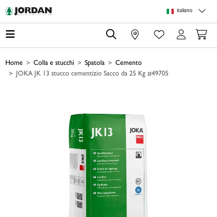
Skip to main content
Skip to page header
Skip to page footer
Skip to page m
italiano
0
Home
Colla e stucchi
Spatola
Cemento
JOKA JK 13 stucco cementizio Sacco da 25 Kg #49705