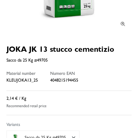
JOKA JK 13 stucco cementizio
Sacco da 25 Kg #49705
Material number
Numero EAN
KLEUJOKA13_25
4048215194455
2,14 €
/ Kg
Recommended retail price
Variants
Sacco da 25 Kg #49705