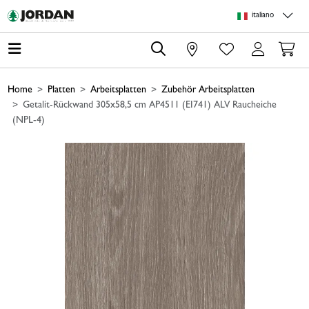
Skip to main content
Skip to page header
Skip to page footer
Skip to page m
italiano
0
Home
Platten
Arbeitsplatten
Zubehör Arbeitsplatten
Getalit-Rückwand 305x58,5 cm AP4511 (EI741) ALV Raucheiche
(NPL-4)