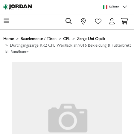
Skip to main content
Skip to page header
Skip to page footer
Skip to page m
italiano
0
Home
Bauelemente / Türen
CPL
Zarge Uni Optik
Durchgangszarge KR2 CPL Weißlack äh.9016 Bekleidung & Futterbrett
kl. Rundkante