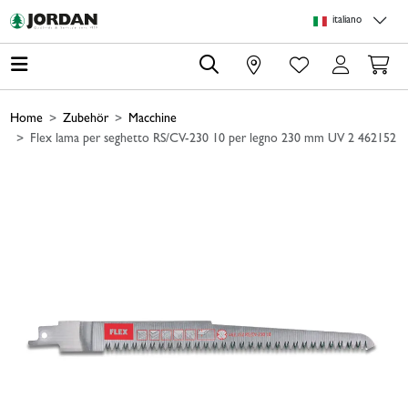
Skip to main content
Skip to page header
Skip to page footer
Skip to page m
italiano
0
Home
Zubehör
Macchine
Flex lama per seghetto RS/CV-230 10 per legno 230 mm UV 2 462152