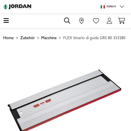
Skip to main content
Skip to page header
Skip to page footer
Skip to page m
italiano
0
Home
Zubehör
Macchine
FLEX binario di guida GRS 80 353280