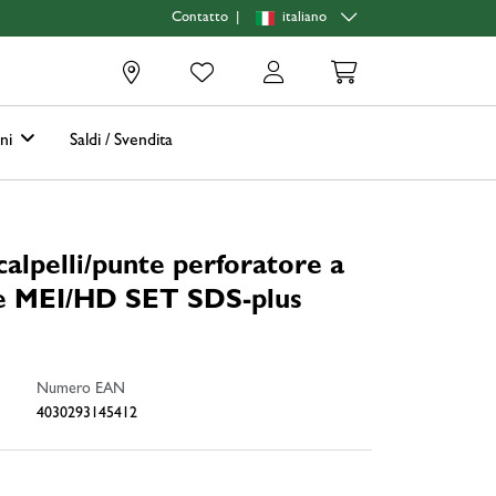
|
italiano
Contatto
0
oni
Saldi / Svendita
alpelli/punte perforatore a
ne MEI/HD SET SDS-plus
Numero EAN
4030293145412