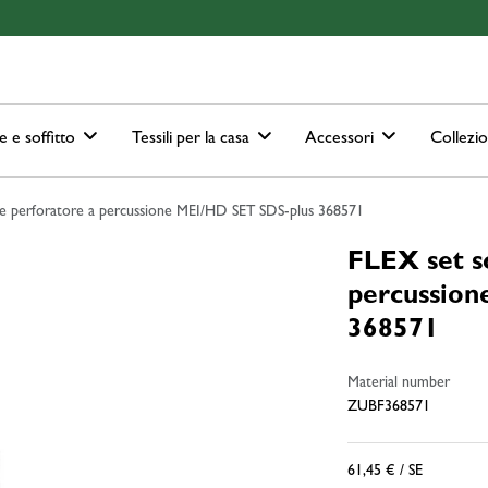
ain-menu
Skip to search
e e soffitto
Tessili per la casa
Accessori
Collezi
nte perforatore a percussione MEI/HD SET SDS-plus 368571
FLEX set sc
percussio
368571
Material number
ZUBF368571
61,45 €
/ SE