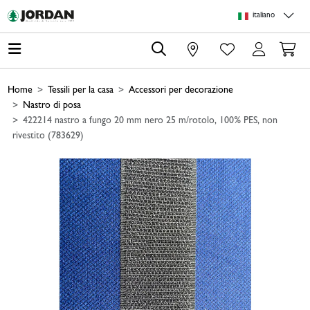
Skip to main content
Skip to page header
Skip to page footer
Skip to page m
italiano
0
Home
Tessili per la casa
Accessori per decorazione
Nastro di posa
422214 nastro a fungo 20 mm nero 25 m/rotolo, 100% PES, non
rivestito (783629)