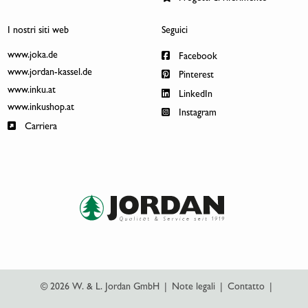
I nostri siti web
Seguici
www.joka.de
Facebook
www.jordan-kassel.de
Pinterest
www.inku.at
LinkedIn
www.inkushop.at
Instagram
Carriera
© 2026 W. & L. Jordan GmbH
|
Note legali
|
Contatto
|