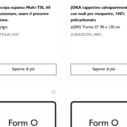
scopa espanso Multi-TSL 60
JOKA tappetino salvapavimen
unzonare, usare il pressore
con nodi per moquette, 100%
ione.
policarbonato
rigio
#2092 'Forma O' 90 x 120 cm
TSL60_0107
ZUBSILBODN_090O
Saperne di più
Saperne di più