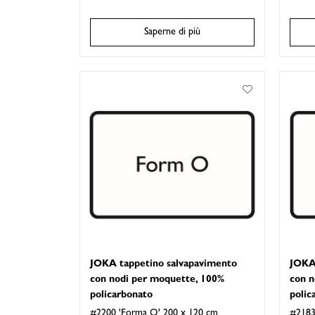
Saperne di più
JOKA tappetino salvapavimento
JOKA
con nodi per moquette, 100%
con n
policarbonato
polic
#2200 'Forma O' 200 x 120 cm
#2183