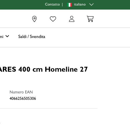
|
italiano
Contatto
0
oni
Saldi / Svendita
ARES 400 cm Homeline 27
Numero EAN
4066256505306
e