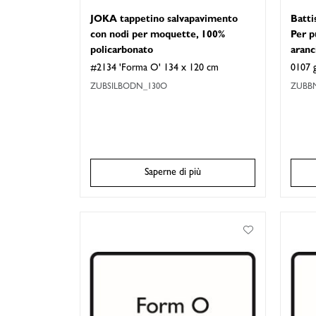
JOKA tappetino salvapavimento
Batti
con nodi per moquette, 100%
Per p
policarbonato
aranc
#2134 'Forma O' 134 x 120 cm
0107 g
ZUBSILBODN_130O
ZUBBM
Saperne di più