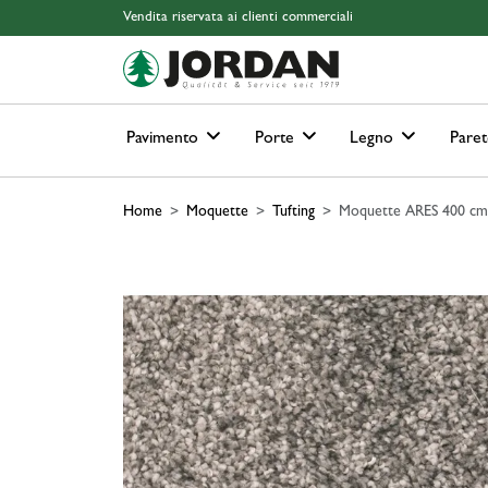
Skip to main content
Skip to page header
Skip to page footer
Skip to page m
Vendita riservata ai clienti commerciali
Pavimento
Porte
Legno
Paret
Home
Moquette
Tufting
Moquette ARES 400 cm