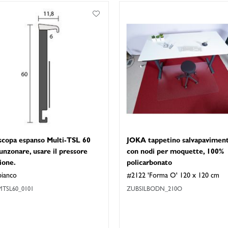
scopa espanso Multi-TSL 60
JOKA tappetino salvapavimen
unzonare, usare il pressore
con nodi per moquette, 100%
ione.
policarbonato
bianco
#2122 'Forma O' 120 x 120 cm
TSL60_0101
ZUBSILBODN_210O