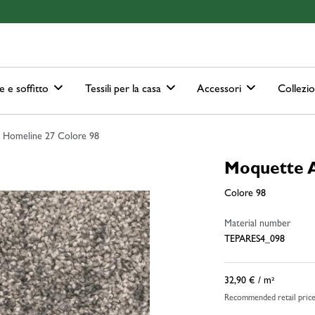
ain-menu
Skip to search
e e soffitto
Tessili per la casa
Accessori
Collezi
 Homeline 27 Colore 98
Moquette 
Colore 98
Material number
TEPARES4_098
32,90 €
/ m²
Recommended retail pric