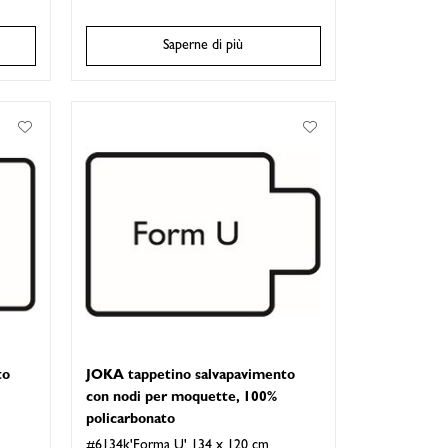
Saperne di più
to
JOKA tappetino salvapavimento
con nodi per moquette, 100%
policarbonato
#6134k'Forma U' 134 x 120 cm