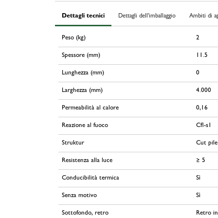
Dettagli tecnici
Dettagli dell'imballaggio
Ambiti di a
Peso (kg)
2
Spessore (mm)
11.5
Lunghezza (mm)
0
Larghezza (mm)
4.000
Permeabilità al calore
0,16
Reazione al fuoco
Cfl-s1
Struktur
Cut pile
Resistenza alla luce
≥ 5
Conducibilità termica
Sì
Senza motivo
Sì
Sottofondo, retro
Retro i