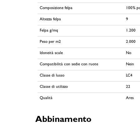
Composizione felpa
100% po
Altezza felpa
9
Felpa g/mq
1.200
Peso per m2
2.000
Idoneità scale
No
Compatibilità con sedie con ruote
Nein
Classe di lusso
LC4
Classe di utilizzo
22
Qualità
Ares
Abbinamento