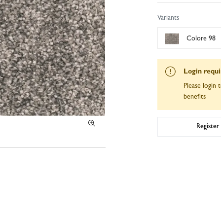
Variants
Colore 98
Login requ
Please login t
benefits
Register