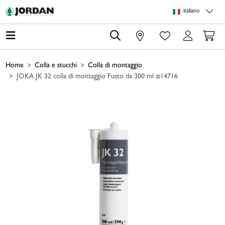
Skip to main content
Skip to page header
Skip to page footer
Skip to page m
italiano
0
Home
Colla e stucchi
Colla di montaggio
JOKA JK 32 colla di montaggio Fusto da 300 ml #14716