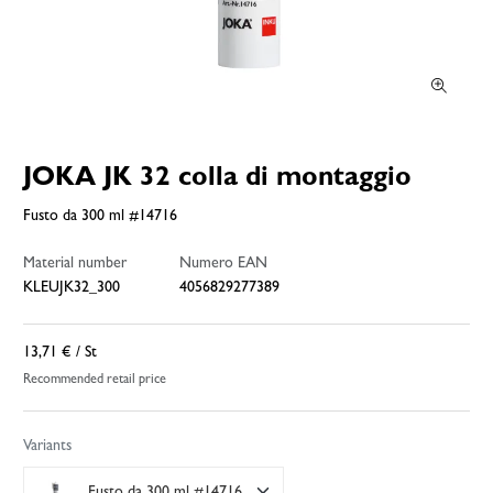
JOKA JK 32 colla di montaggio
Fusto da 300 ml #14716
Material number
Numero EAN
KLEUJK32_300
4056829277389
13,71 €
/ St
Recommended retail price
Variants
Fusto da 300 ml #14716