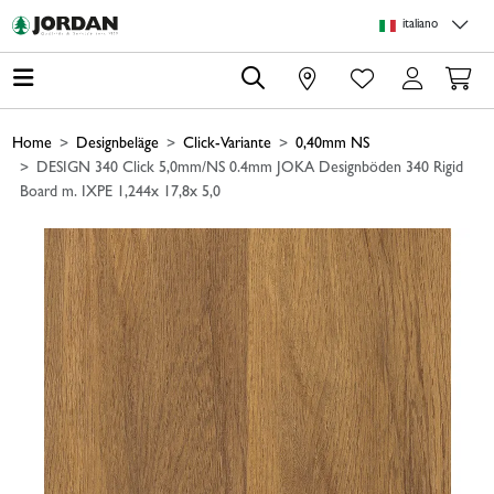
Skip to main content
Skip to page header
Skip to page footer
Skip to page m
italiano
0
Home
Designbeläge
Click-Variante
0,40mm NS
DESIGN 340 Click 5,0mm/NS 0.4mm JOKA Designböden 340 Rigid
Board m. IXPE 1,244x 17,8x 5,0