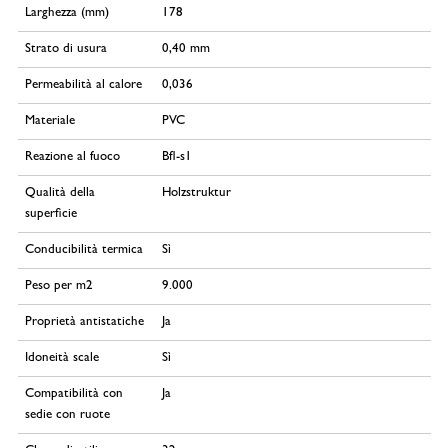
Larghezza (mm)
178
Strato di usura
0,40 mm
Permeabilità al calore
0,036
Materiale
PVC
Reazione al fuoco
Bfl-s1
Qualità della
Holzstruktur
superficie
Conducibilità termica
Sì
Peso per m2
9.000
Proprietà antistatiche
Ja
Idoneità scale
Sì
Compatibilità con
Ja
sedie con ruote