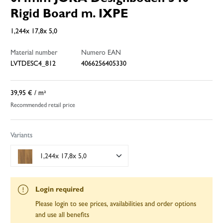
Rigid Board m. IXPE
1,244x 17,8x 5,0
Material number
Numero EAN
LVTDESC4_812
4066256405330
39,95 €
/ m²
Recommended retail price
Variants
1,244x 17,8x 5,0
Login required
Please login to see prices, availabilities and order options
and use all benefits