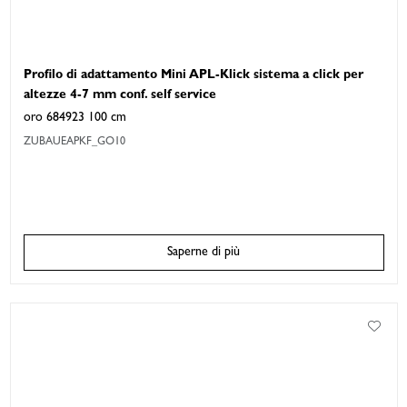
Profilo di adattamento Mini APL-Klick sistema a click per
altezze 4-7 mm conf. self service
oro 684923 100 cm
ZUBAUEAPKF_GO10
Saperne di più